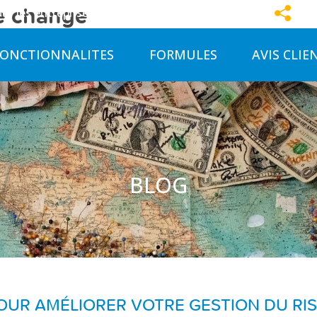
de change
Pa
ur les entreprises
FONCTIONNALITES
FORMULES
AVIS CLIE
BLOG
POUR AMÉLIORER VOTRE GESTION DU RI