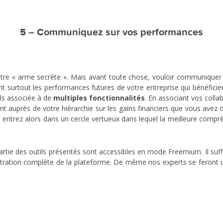
5 – Communiquez sur vos performances
 notre « arme secrète ». Mais avant toute chose, vouloir communiquer
ont surtout les performances futures de votre entreprise qui bénéficie
ls associée à de
multiples fonctionnalités
. En associant vos coll
t auprès de votre hiérarchie sur les gains financiers que vous avez
s entrez alors dans un cercle vertueux dans lequel la meilleure compr
partie des outils présentés sont accessibles en mode Freemium. Il suff
stration complète de la plateforme. De même nos experts se feront 