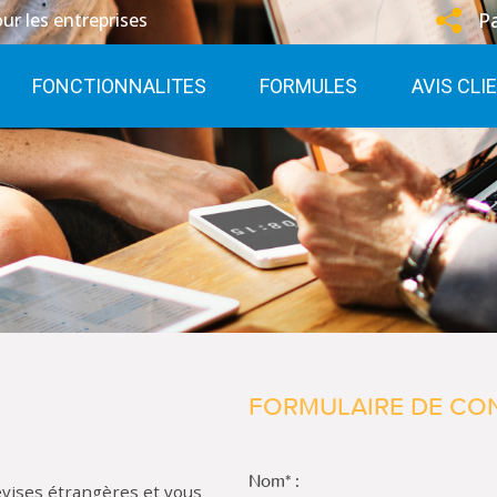
P
ur les entreprises
FONCTIONNALITES
FORMULES
AVIS CLI
FORMULAIRE DE CO
Nom* :
evises étrangères et vous