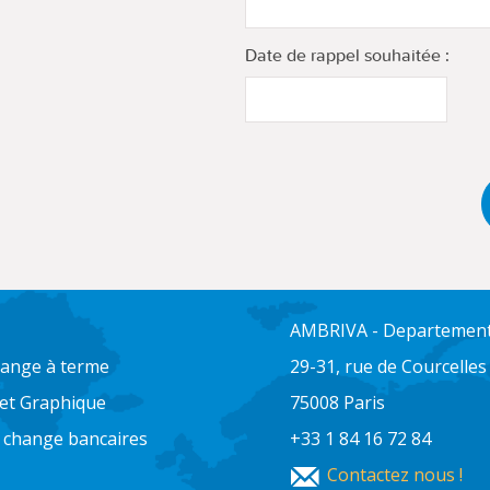
Date de rappel souhaitée :
AMBRIVA - Departement 
change à terme
29-31, rue de Courcelles
 et Graphique
75008 Paris
e change bancaires
+33 1 84 16 72 84
Contactez nous !