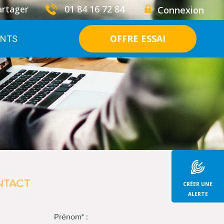
artager
01 84 16 72 84
Connexion
OFFRE ESSAI
ENTS
NTACT
CRÉER UNE
ALERTE
Prénom* :