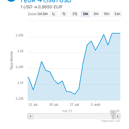
1 EUR
1,1561
USD
1 USD
0,8650 EUR
1erJan
1j
5j
15j
1m
3m
6m
1an
3a
Zoom
1,155
1,15
Taux devise
1,145
1,14
1,135
13. juil.
20. juil.
27. juil.
3. août
mai '23
mai '26
Highcharts.com