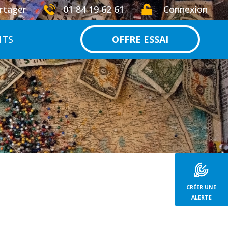
rtager
01 84 19 62 61
Connexion
NTS
OFFRE ESSAI
CRÉER UNE
ALERTE