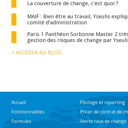
La couverture de change, c'est quoi ?
MAIF : Bien être au travail, Yseulis expl
comité d'administration
Paris 1 Panthéon Sorbonne Master 2 tréso
gestion des risques de change par Yseuli
> ACCEDER AU BLOG
Accueil
Pilotage et reporting
Fonctionnalites
Pricer de contrat de 
Formules
Alerte taux de change