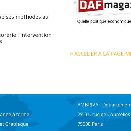
ique ses méthodes au
Quelle politique économique
rerie : intervention
s
> ACCEDER A LA PAGE M
AMBRIVA - Departement 
change à terme
29-31, rue de Courcelles
 et Graphique
75008 Paris