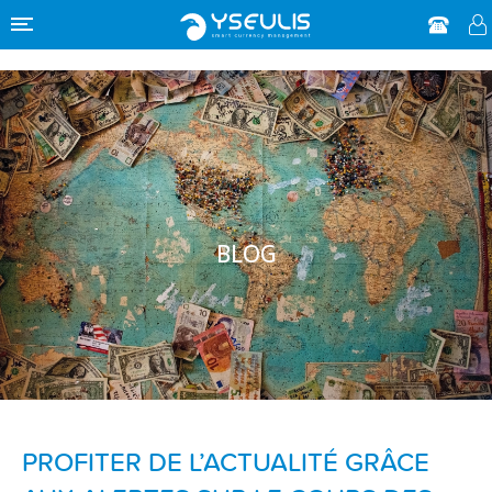
Étiquette :
alertes devises
BLOG
PROFITER DE L’ACTUALITÉ GRÂCE