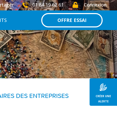
rtager
01 84 19 62 61
Connexion
NTS
OFFRE ESSAI
AIRES DES ENTREPRISES
CRÉER UNE
ALERTE