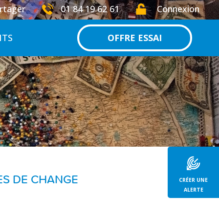
rtager
01 84 19 62 61
Connexion
NTS
OFFRE ESSAI
UES DE CHANGE
CRÉER UNE
ALERTE